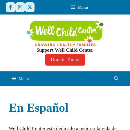
Skip
Menu
to
content
Support Well Child Center
Donate Today
Menu
En Español
Well Child Center esta dedicado a mejorar la vida de